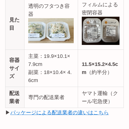
フィルムによる
透明のフタつき容
密閉容器
器
見た
目
主菜：19.9×10.1×
容器
7.9cm
11.5×15.2×4.5c
サイ
副菜：18×10.4× 4.
m
（約半分）
ズ
6cm
配送
ヤマト運輸（ク
専門の配送業者
業者
ール宅急便）
▶
パッケージによる配送業者の違いはこちら