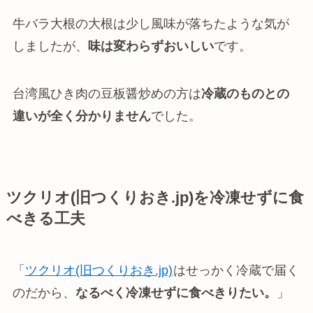
牛バラ大根の大根は少し風味が落ちたような気が
しましたが、
味は変わらずおいしい
です。
台湾風ひき肉の豆板醤炒めの方は
冷蔵のものとの
違いが全く分かりません
でした。
ツクリオ(旧つくりおき.jp)を冷凍せずに
食
べきる工夫
「
ツクリオ(旧つくりおき.jp)
はせっかく冷蔵で届く
のだから、
なるべく冷凍せずに食べきりたい。
」