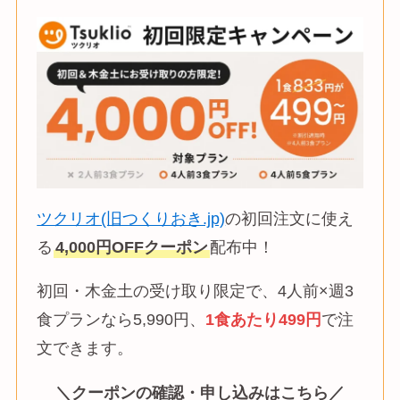
ツクリオ(旧つくりおき.jp)
の初回注文に使え
る
4,000円OFFクーポン
配布中！
初回・木金土の受け取り限定で、4人前×週3
食プランなら5,990円、
1食あたり499円
で注
文できます。
＼クーポンの確認・申し込みはこちら／